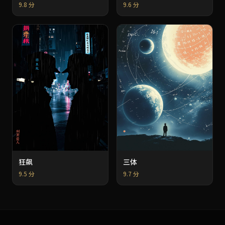
9.8 分
9.6 分
狂飙
三体
9.5 分
9.7 分