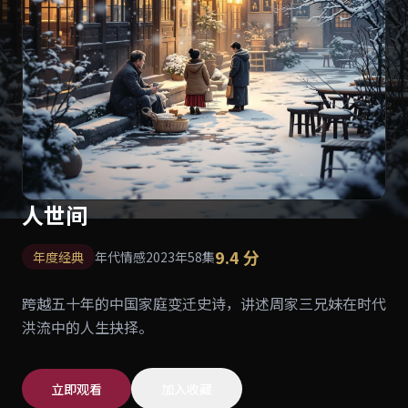
人世间
9.4 分
年度经典
年代情感
2023年
58集
跨越五十年的中国家庭变迁史诗，讲述周家三兄妹在时代
洪流中的人生抉择。
立即观看
加入收藏